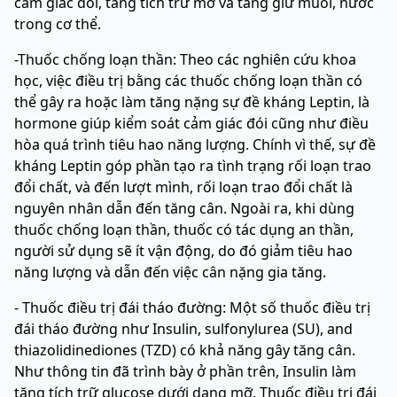
cảm giác đói, tăng tích trữ mỡ và tăng giữ muối, nước
trong cơ thể.
-Thuốc chống loạn thần: Theo các nghiên cứu khoa
học, việc điều trị bằng các thuốc chống loạn thần có
thể gây ra hoặc làm tăng nặng sự đề kháng Leptin, là
hormone giúp kiểm soát cảm giác đói cũng như điều
hòa quá trình tiêu hao năng lượng. Chính vì thế, sự đề
kháng Leptin góp phần tạo ra tình trạng rối loạn trao
đổi chất, và đến lượt mình, rối loạn trao đổi chất là
nguyên nhân dẫn đến tăng cân. Ngoài ra, khi dùng
thuốc chống loạn thần, thuốc có tác dụng an thần,
người sử dụng sẽ ít vận động, do đó giảm tiêu hao
năng lượng và dẫn đến việc cân nặng gia tăng.
- Thuốc điều trị đái tháo đường: Một số thuốc điều trị
đái tháo đường như Insulin, sulfonylurea (SU), and
thiazolidinediones (TZD) có khả năng gây tăng cân.
Như thông tin đã trình bày ở phần trên, Insulin làm
tăng tích trữ glucose dưới dạng mỡ. Thuốc điều trị đái