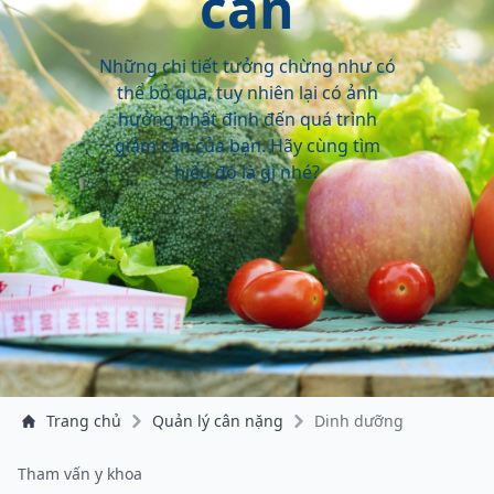
cân
Những chi tiết tưởng chừng như có
thể bỏ qua, tuy nhiên lại có ảnh
hưởng nhất định đến quá trình
giảm cân của bạn. Hãy cùng tìm
hiểu đó là gì nhé?
Trang chủ
Quản lý cân nặng
Dinh dưỡng
Tham vấn y khoa