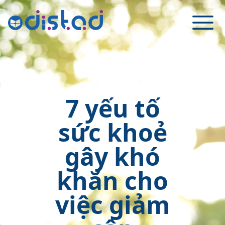
7 yếu tố
sức khoẻ
gây khó
khăn cho
việc giảm