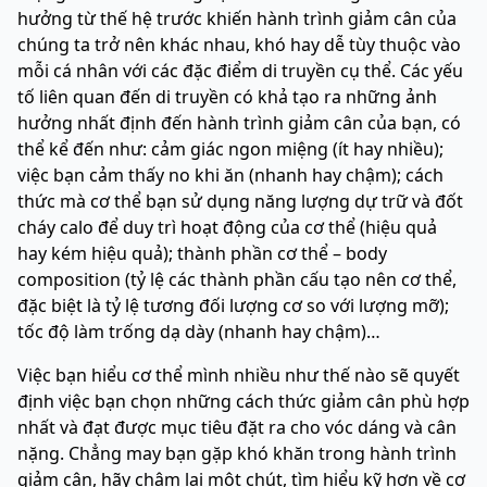
hưởng từ thế hệ trước khiến hành trình giảm cân của
chúng ta trở nên khác nhau, khó hay dễ tùy thuộc vào
mỗi cá nhân với các đặc điểm di truyền cụ thể. Các yếu
tố liên quan đến di truyền có khả tạo ra những ảnh
hưởng nhất định đến hành trình giảm cân của bạn, có
thể kể đến như: cảm giác ngon miệng (ít hay nhiều);
việc bạn cảm thấy no khi ăn (nhanh hay chậm); cách
thức mà cơ thể bạn sử dụng năng lượng dự trữ và đốt
cháy calo để duy trì hoạt động của cơ thể (hiệu quả
hay kém hiệu quả); thành phần cơ thể – body
composition (tỷ lệ các thành phần cấu tạo nên cơ thể,
đặc biệt là tỷ lệ tương đối lượng cơ so với lượng mỡ);
tốc độ làm trống dạ dày (nhanh hay chậm)…
Việc bạn hiểu cơ thể mình nhiều như thế nào sẽ quyết
định việc bạn chọn những cách thức giảm cân phù hợp
nhất và đạt được mục tiêu đặt ra cho vóc dáng và cân
nặng. Chẳng may bạn gặp khó khăn trong hành trình
giảm cân, hãy chậm lại một chút, tìm hiểu kỹ hơn về cơ