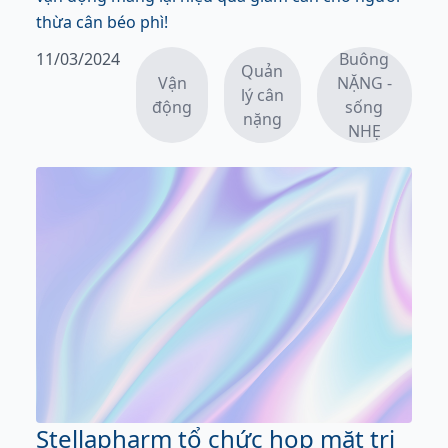
thừa cân béo phì!
11/03/2024
Buông
Quản
Vận
NẶNG -
lý cân
động
sống
nặng
NHẸ
Stellapharm tổ chức họp mặt tri