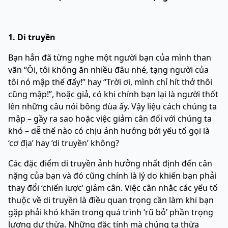
1. Di truyền
Bạn hẳn đã từng nghe một người bạn của mình than
vãn “Ôi, tôi không ăn nhiều đâu nhé, tạng người của
tôi nó mập thế đấy!” hay “Trời ơi, mình chỉ hít thở thôi
cũng mập!”, hoặc giả, có khi chính bạn lại là người thốt
lên những câu nói bông đùa ấy. Vậy liệu cách chúng ta
mập – gầy ra sao hoặc việc giảm cân đối với chúng ta
khó – dễ thế nào có chịu ảnh hưởng bởi yếu tố gọi là
‘cơ địa’ hay ‘di truyền’ không?
Các đặc điểm di truyền ảnh hưởng nhất định đến cân
nặng của bạn và đó cũng chính là lý do khiến bạn phải
thay đổi ‘chiến lược’ giảm cân. Việc cân nhắc các yếu tố
thuộc về di truyền là điều quan trọng cần làm khi bạn
gặp phải khó khăn trong quá trình ‘rũ bỏ’ phần trọng
lượng dư thừa. Những đặc tính mà chúng ta thừa